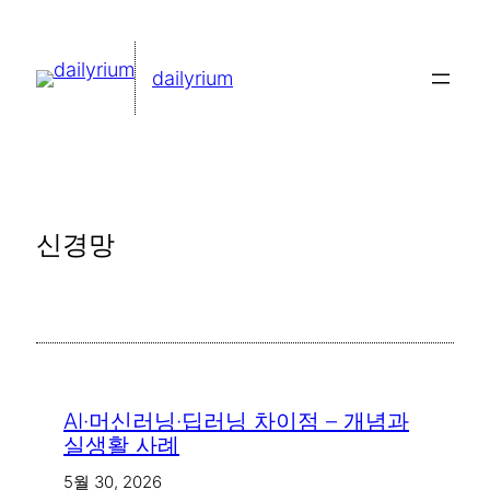
콘
텐
dailyrium
츠
로
바
로
가
신경망
기
AI·머신러닝·딥러닝 차이점 – 개념과
실생활 사례
5월 30, 2026