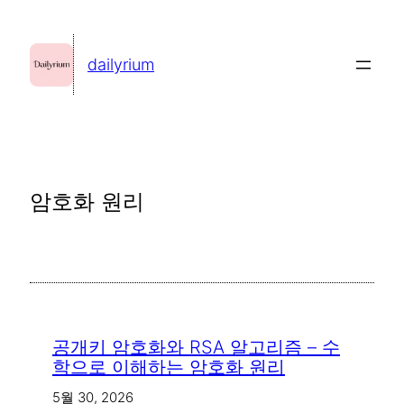
콘
텐
dailyrium
츠
로
바
로
가
암호화 원리
기
공개키 암호화와 RSA 알고리즘 – 수
학으로 이해하는 암호화 원리
5월 30, 2026