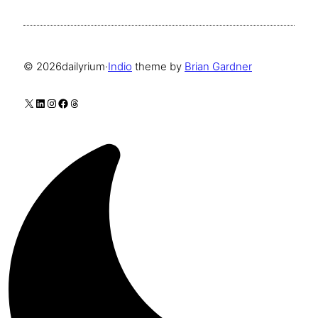
© 2026
dailyrium
·
Indio
theme by
Brian Gardner
X
LinkedIn
Instagram
Facebook
Threads