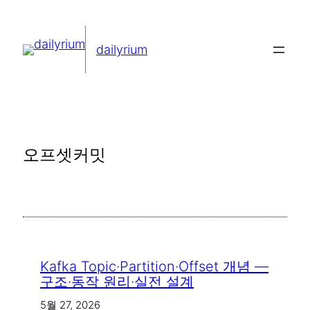
콘
텐
dailyrium
츠
로
바
로
가
오프셋커밋
기
Kafka Topic·Partition·Offset 개념 —
구조·동작 원리·실전 설계
5월 27, 2026