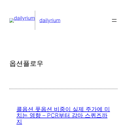
콘
텐
dailyrium
츠
로
바
로
가
옵션플로우
기
콜옵션 풋옵션 비중이 실제 주가에 미
치는 영향 – PCR부터 감마 스퀴즈까
지