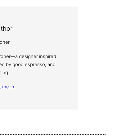
thor
ardner—a designer inspired
eled by good espresso, and
ning.
t me →