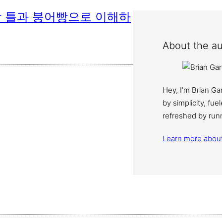
빵 틀과 붕어빵으로 이해하
About the au
Hey, I’m Brian G
by simplicity, fu
refreshed by run
Learn more abou