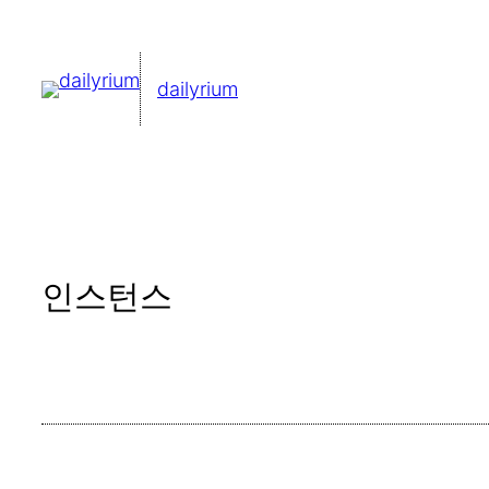
콘
텐
dailyrium
츠
로
바
로
가
기
인스턴스