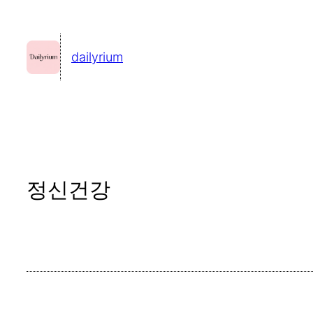
콘
텐
dailyrium
츠
로
바
로
가
기
정신건강