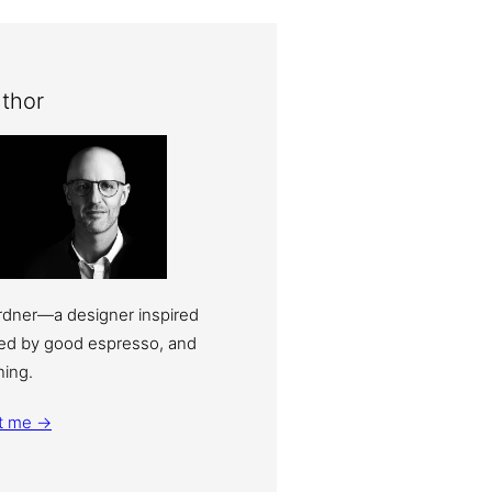
thor
ardner—a designer inspired
eled by good espresso, and
ning.
t me →