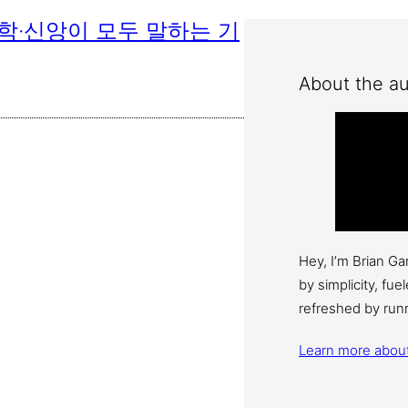
학·신앙이 모두 말하는 기
About the au
Hey, I’m Brian G
by simplicity, fu
refreshed by run
Learn more abou