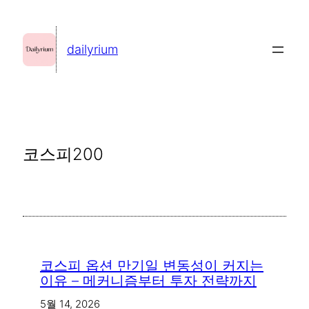
콘
텐
dailyrium
츠
로
바
로
가
코스피200
기
코스피 옵션 만기일 변동성이 커지는
이유 – 메커니즘부터 투자 전략까지
5월 14, 2026