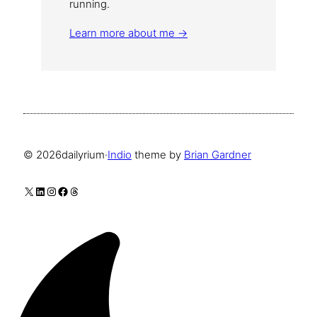
running.
Learn more about me →
© 2026
dailyrium
·
Indio
theme by
Brian Gardner
X
LinkedIn
Instagram
Facebook
Threads