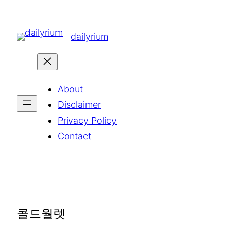
콘
텐
dailyrium
츠
로
바
About
로
Disclaimer
가
Privacy Policy
기
Contact
콜드월렛