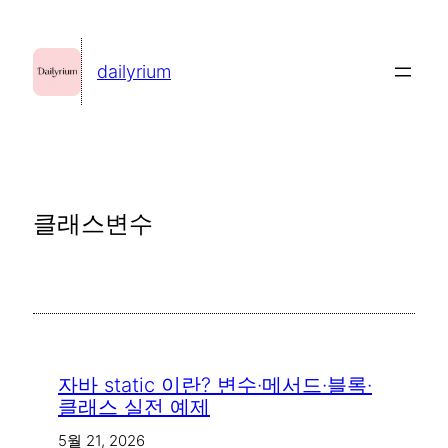
콘
텐
dailyrium
츠
로
바
로
가
클래스변수
기
자바 static 이란? 변수·메서드·블록·
클래스 실전 예제
5월 21, 2026