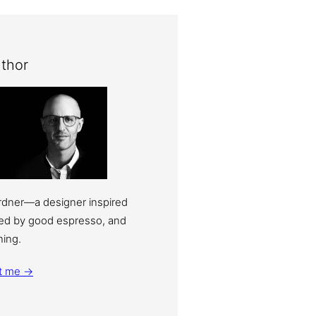
thor
ardner—a designer inspired
eled by good espresso, and
ning.
t me →