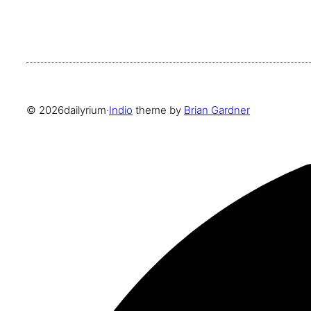
© 2026
dailyrium
·
Indio
theme by
Brian Gardner