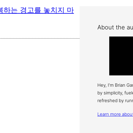
반복하는 경고를 놓치지 마
About the au
Hey, I’m Brian G
by simplicity, fu
refreshed by run
Learn more abou