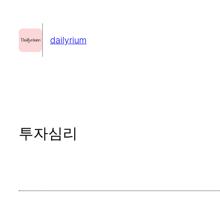
콘
텐
dailyrium
츠
로
바
로
가
기
투자심리