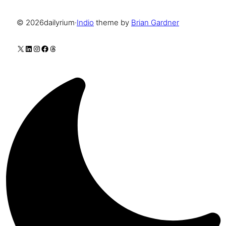
© 2026
dailyrium
·
Indio
theme by
Brian Gardner
X
LinkedIn
Instagram
Facebook
Threads