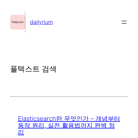
콘
텐
dailyrium
츠
로
바
로
가
풀텍스트 검색
기
Elasticsearch란 무엇인가 – 개념부터
동작 원리, 실전 활용법까지 완벽 정
리