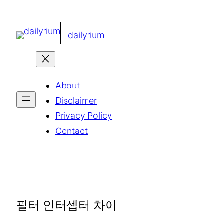
콘
텐
dailyrium
츠
로
바
About
로
Disclaimer
가
Privacy Policy
기
Contact
필터 인터셉터 차이