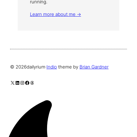
running.
Learn more about me →
© 2026
dailyrium
·
Indio
theme by
Brian Gardner
X
LinkedIn
Instagram
Facebook
Threads