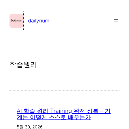
콘
텐
dailyrium
츠
로
바
로
가
학습원리
기
AI 학습 원리 Training 완전 정복 – 기
계는 어떻게 스스로 배우는가
5월 30, 2026