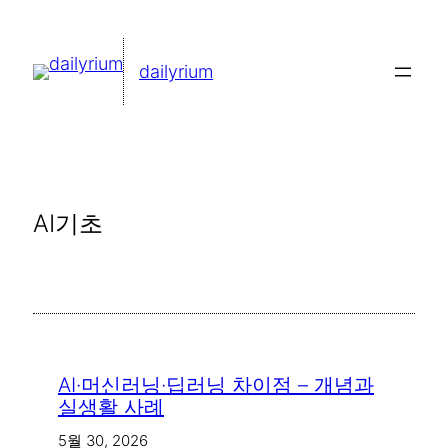
콘
텐
dailyrium
츠
로
바
로
가
AI기초
기
AI·머신러닝·딥러닝 차이점 – 개념과
실생활 사례
5월 30, 2026