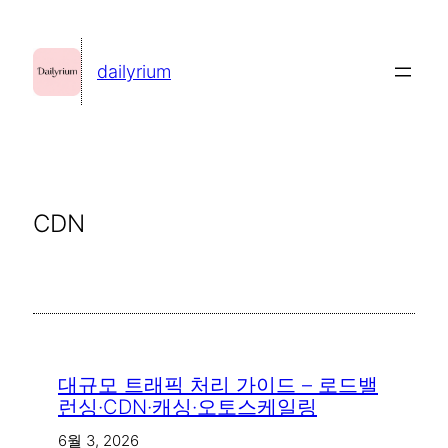
콘
텐
dailyrium
츠
로
바
로
가
CDN
기
대규모 트래픽 처리 가이드 – 로드밸
런싱·CDN·캐싱·오토스케일링
6월 3, 2026