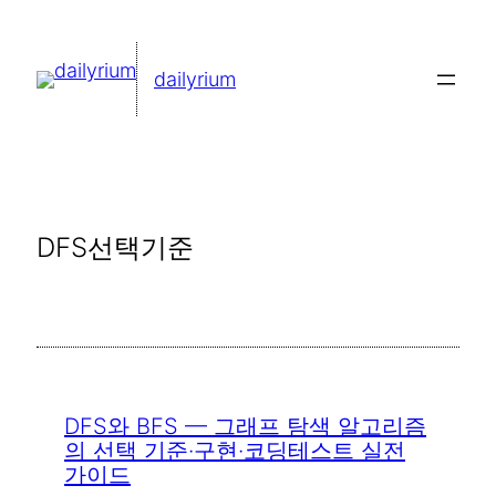
콘
텐
dailyrium
츠
로
바
로
가
DFS선택기준
기
DFS와 BFS — 그래프 탐색 알고리즘
의 선택 기준·구현·코딩테스트 실전
가이드