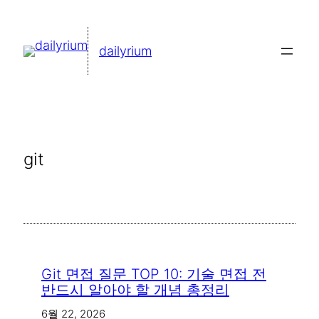
콘
텐
dailyrium
츠
로
바
로
가
git
기
Git 면접 질문 TOP 10: 기술 면접 전
반드시 알아야 할 개념 총정리
6월 22, 2026