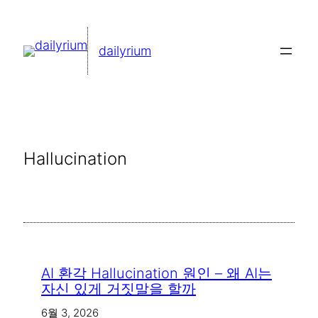
콘
텐
dailyrium
츠
로
바
로
가
Hallucination
기
AI 환각 Hallucination 원인 – 왜 AI는
자신 있게 거짓말을 할까
6월 3, 2026