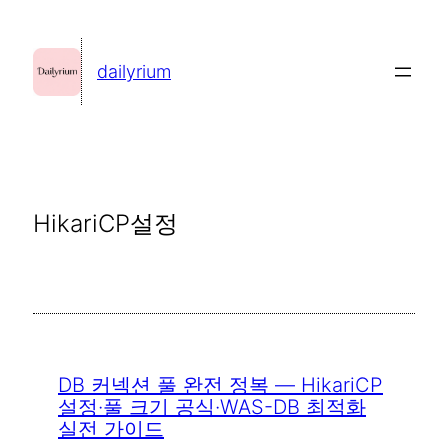
콘
텐
dailyrium
츠
로
바
로
가
HikariCP설정
기
DB 커넥션 풀 완전 정복 — HikariCP
설정·풀 크기 공식·WAS-DB 최적화
실전 가이드