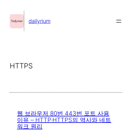
콘
텐
dailyrium
츠
로
바
로
가
HTTPS
기
웹 브라우저 80번 443번 포트 사용
이유 – HTTP·HTTPS의 역사와 네트
워크 원리