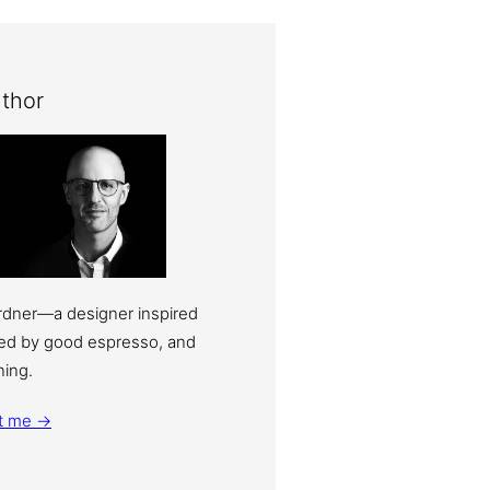
thor
ardner—a designer inspired
eled by good espresso, and
ning.
t me →