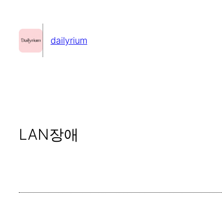
콘
텐
dailyrium
츠
로
바
로
가
기
LAN장애