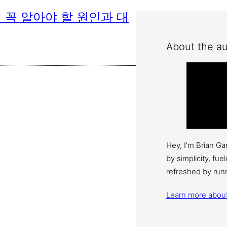
 꼭 알아야 할 원인과 대
About the au
Hey, I’m Brian G
by simplicity, fu
refreshed by run
Learn more abou