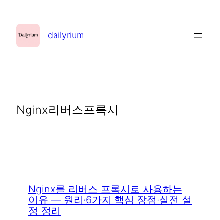
콘
텐
dailyrium
츠
로
바
로
가
Nginx리버스프록시
기
Nginx를 리버스 프록시로 사용하는
이유 — 원리·6가지 핵심 장점·실전 설
정 정리