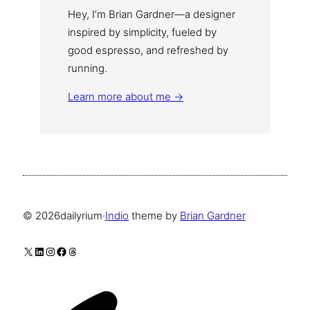
Hey, I’m Brian Gardner—a designer
inspired by simplicity, fueled by
good espresso, and refreshed by
running.
Learn more about me →
© 2026
dailyrium
·
Indio
theme by
Brian Gardner
X
LinkedIn
Instagram
Facebook
Threads