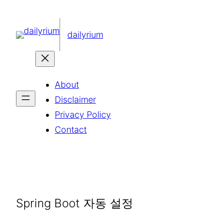
콘
텐
dailyrium
츠
로
바
About
로
Disclaimer
가
Privacy Policy
기
Contact
Spring Boot 자동 설정