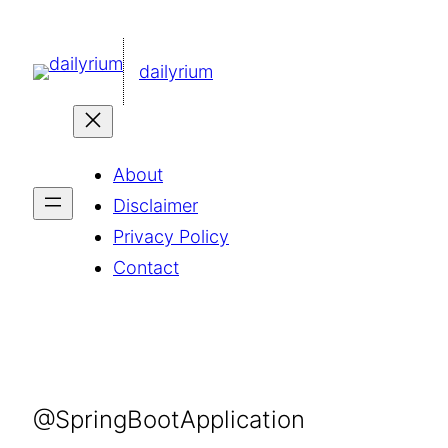
콘
텐
dailyrium
츠
로
바
About
로
Disclaimer
가
Privacy Policy
기
Contact
@SpringBootApplication