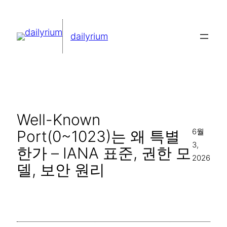
콘
텐
dailyrium
츠
로
바
로
가
Well-Known
기
6월
Port(0~1023)는 왜 특별
3,
한가 – IANA 표준, 권한 모
2026
델, 보안 원리