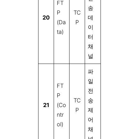
FT
송
P
TC
20
데
(Da
P
이
ta)
터
채
널
파
일
FT
전
P
TC
송
21
(Co
P
제
ntr
어
ol)
채
널