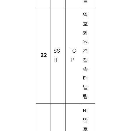
암
호
화
원
SS
TC
격
22
H
P
접
속·
터
널
링
비
암
호