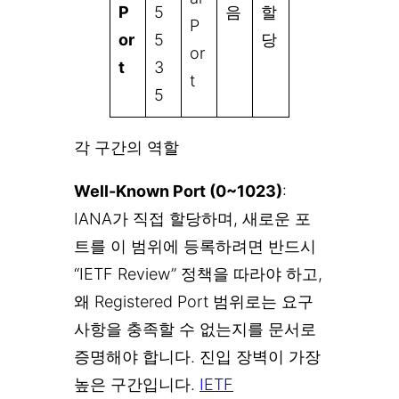
P
5
음
할
P
or
5
당
or
t
3
t
5
각 구간의 역할
Well-Known Port (0~1023)
:
IANA가 직접 할당하며, 새로운 포
트를 이 범위에 등록하려면 반드시
“IETF Review” 정책을 따라야 하고,
왜 Registered Port 범위로는 요구
사항을 충족할 수 없는지를 문서로
증명해야 합니다. 진입 장벽이 가장
높은 구간입니다.
IETF