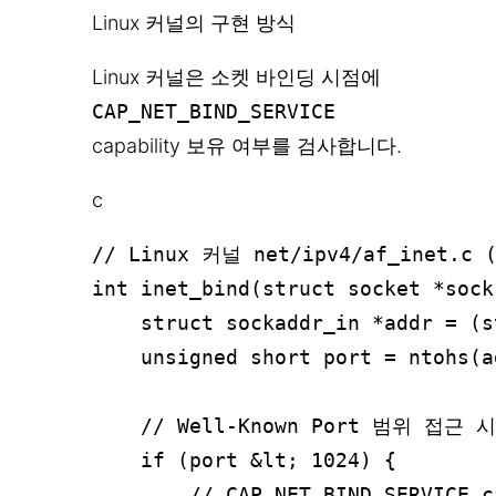
Linux 커널의 구현 방식
Linux 커널은 소켓 바인딩 시점에
CAP_NET_BIND_SERVICE
capability 보유 여부를 검사합니다.
c
// Linux 커널 net/ipv4/af_inet.
int inet_bind(struct socket *sock
    struct sockaddr_in *addr = (s
    unsigned short port = ntohs(a
    // Well-Known Port 범위 접근 
    if (port &lt; 1024) {

        // CAP_NET_BIND_SERVICE