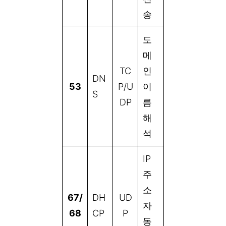
송
도
메
TC
인
DN
53
P/U
이
S
DP
름
해
석
IP
주
소
67/
DH
UD
자
68
CP
P
동