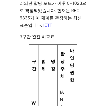
리되던 할당 포트가 이후 0~1023으
로 확장되었습니다. 현재는 RFC
6335가 이 체계를 관장하는 최신
표준입니다.
IETF
3구간 완전 비교표
바
할
인
구
범
명
당
딩
간
위
칭
주
권
체
한
IA
N
W