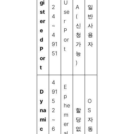
gi
U
2
A
일
st
se
4
(
반
er
r
~
신
사
e
P
4
청
용
d
or
91
가
자
P
t
51
능
or
)
t
4
E
D
91
p
y
5
O
he
na
2
할
S
m
mi
~
당
자
er
c
6
없
동
al