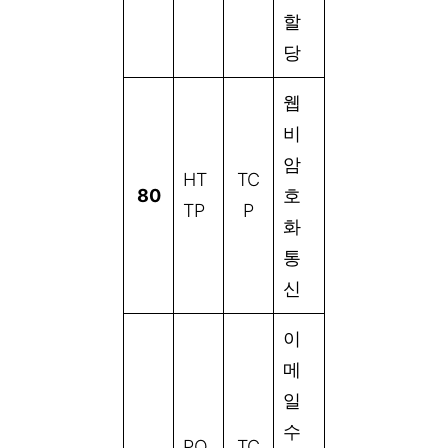
할
당
웹
비
암
HT
TC
80
호
TP
P
화
통
신
이
메
일
수
PO
TC