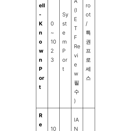
A
ell
ro
(I
-
Sy
ot
E
K
0
st
/
T
n
~
e
특
F
o
10
m
권
Re
w
2
P
프
vi
n
3
or
로
e
P
t
세
w
or
스
필
t
수
)
R
IA
e
10
N