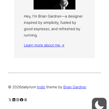
Hey, I’m Brian Gardner—a designer
inspired by simplicity, fueled by
good espresso, and refreshed by
running.
Learn more about me →
© 2026
dailyrium
·
Indio
theme by
Brian Gardner
X
LinkedIn
Instagram
Facebook
Threads