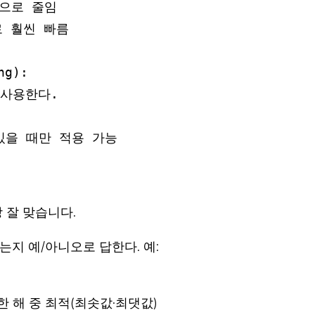
으로 줄임

 훨씬 빠름

g):

사용한다.

 잘 맞습니다.
지 예/아니오로 답한다. 예:
 해 중 최적(최솟값·최댓값)