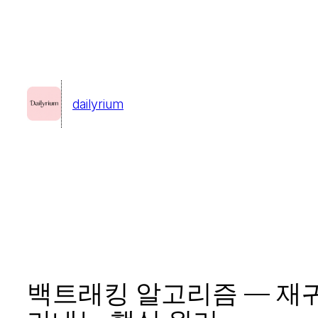
콘
텐
츠
로
dailyrium
바
로
가
기
백트래킹 알고리즘 — 재