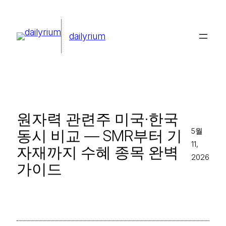
콘
텐
dailyrium
츠
로
바
로
가
원자력 관련주 미국·한국
기
5월
동시 비교 — SMR부터 기
11,
자재까지 수혜 종목 완벽
2026
가이드