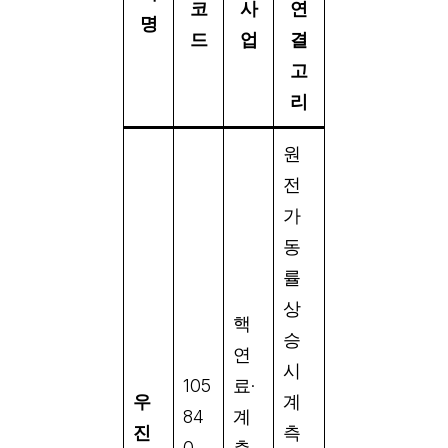
코
사
연
명
드
업
결
고
리
원
전
가
동
률
상
핵
승
연
시
105
료·
우
계
84
계
진
측
0
측