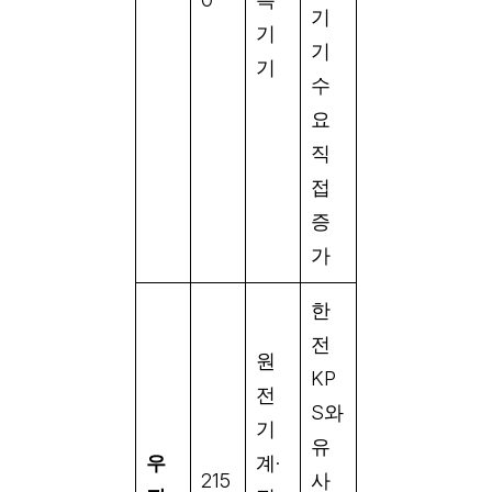
기
기
기
기
수
요
직
접
증
가
한
전
원
KP
전
S와
기
유
우
계·
215
사