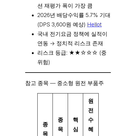
션 재평가 폭이 가장 큼
2026년 배당수익률 5.7% 기대
(DPS 3,600원 예상)
Hellot
국내 전기요금 정책에 실적이
연동 → 정치적 리스크 존재
리스크 등급: ★★☆☆☆ (중
위험)
참고 종목 — 중소형 원전 부품주
원
전
종
핵
수
종
목
심
혜
목