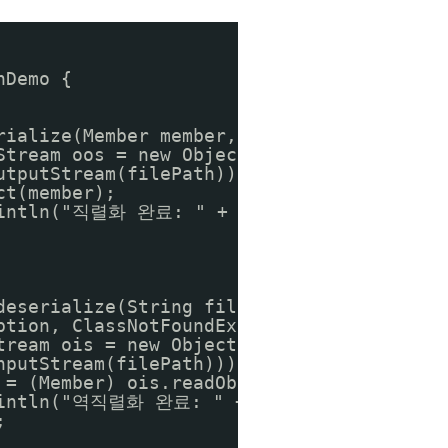
nDemo {
rialize(Member member, String filePath) t
Stream oos = new ObjectOutputStream(
utputStream(filePath))) {
ct(member);
rintln("직렬화 완료: " + filePath);
deserialize(String filePath)
ption, ClassNotFoundException {
tream ois = new ObjectInputStream(
nputStream(filePath))) {
 = (Member) ois.readObject();
rintln("역직렬화 완료: " + member);
;