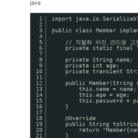
java
1
import java.io.Serializab
2
3
public class Member imple
4
5
// 직렬화 버전 관리용 고유
6
private static final 
7
8
private String name;
9
private int age;
10
private transient St
11
12
public Member(String 
13
this.name = name;
14
this.age = age;
15
this.password = p
16
}
17
18
@Override
19
public String toStrin
20
return "Member{na
21
}