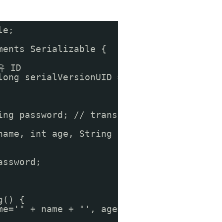
le;
ments Serializable {
 ID
long serialVersionUID = 1L;
ring password; // transient: 직렬화 제외
name, int age, String password) {
assword;
g() {
me='" + name + "', age=" + age + ", passw