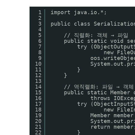
1
import java.io.*;
2
3
public class Serializatio
4
5
// 직렬화: 객체 → 파일
6
public static void se
7
try (ObjectOutput
8
new FileO
9
oos.writeObje
10
System.out.p
11
}
12
}
13
14
// 역직렬화: 파일 → 객체
15
public static Member 
16
throws IOExce
17
try (ObjectInputS
18
new FileI
19
Member member
20
System.out.p
21
return member
22
}