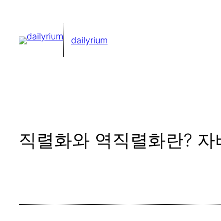
콘
텐
dailyrium
츠
로
바
로
가
기
직렬화와 역직렬화란? 자바