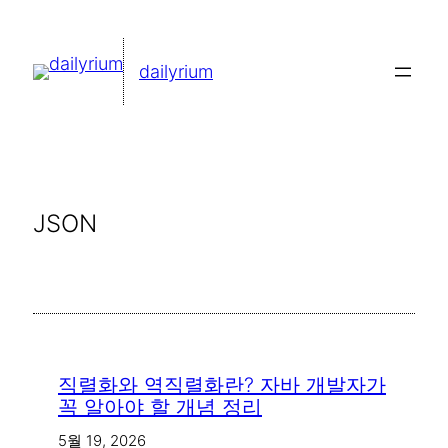
콘
텐
dailyrium
츠
로
바
로
가
JSON
기
직렬화와 역직렬화란? 자바 개발자가
꼭 알아야 할 개념 정리
5월 19, 2026