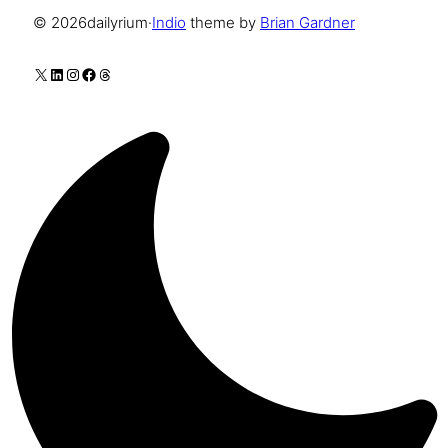
© 2026
dailyrium
·
Indio
theme by
Brian Gardner
X
LinkedIn
Instagram
Facebook
Threads