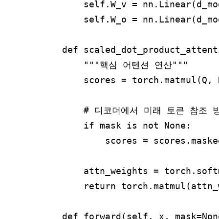
        self.W_v = nn.Linear(d_mo
        self.W_o = nn.Linear(d_mo
    def scaled_dot_product_attent
        """핵심 어텐션 연산"""

        scores = torch.matmul(Q, 
        # 디코더에서 미래 토큰 참조 방지 
        if mask is not None:

            scores = scores.maske
        attn_weights = torch.soft
        return torch.matmul(attn_
    def forward(self, x, mask=None