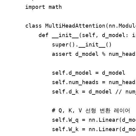
import math

class MultiHeadAttention(nn.Module
    def __init__(self, d_model: i
        super().__init__()

        assert d_model % num_heads
        self.d_model = d_model 
        self.num_heads = num_hea
        self.d_k = d_model // n
        # Q, K, V 선형 변환 레이어

        self.W_q = nn.Linear(d_mo
        self.W_k = nn.Linear(d_mo