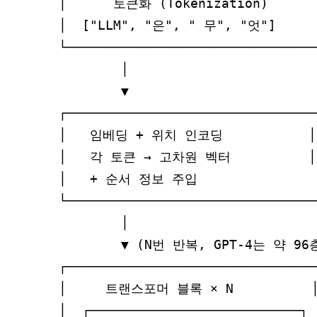
│      토큰화 (Tokenization)       
│  ["LLM", "은", " 무", "엇"]     │
└─────────────────────────────────
        │

        ▼

┌─────────────────────────────────
│   임베딩 + 위치 인코딩           │

│   각 토큰 → 고차원 벡터          │

│   + 순서 정보 주입               │
└─────────────────────────────────
        │

        ▼ (N번 반복, GPT-4는 약 96층
┌─────────────────────────────────
│     트랜스포머 블록 × N          │
│  ┌───────────────────────────┐  