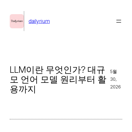
콘
텐
dailyrium
츠
로
바
로
가
LLM이란 무엇인가? 대규
기
5월
모 언어 모델 원리부터 활
30,
용까지
2026