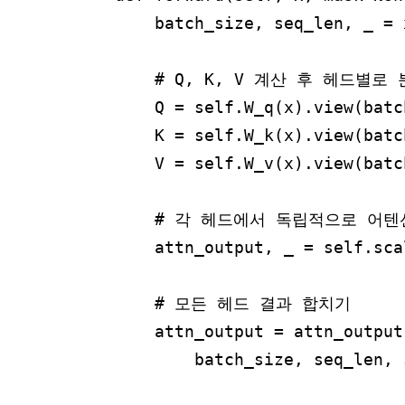
        batch_size, seq_len, _ = x
        # Q, K, V 계산 후 헤드별로 
        Q = self.W_q(x).view(batc
        K = self.W_k(x).view(batc
        V = self.W_v(x).view(batc
        # 각 헤드에서 독립적으로 어텐
        attn_output, _ = self.sca
        # 모든 헤드 결과 합치기

        attn_output = attn_output
            batch_size, seq_len, 