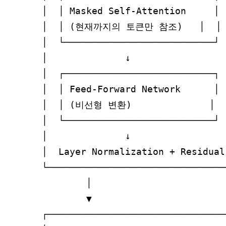
│  │ Masked Self-Attention     │  
│  │ (현재까지의 토큰만 참조)   │  │

│  └───────────────────────────┘  
│              ↓                  
│  ┌───────────────────────────┐  
│  │ Feed-Forward Network      │  
│  │ (비선형 변환)              │  │
│  └───────────────────────────┘  
│              ↓                  
│  Layer Normalization + Residual 
└─────────────────────────────────
        │

        ▼

┌─────────────────────────────────