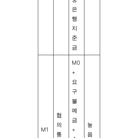
은
행
지
준
금
M0
+
요
구
불
예
협
금
의
높
M1
+
통
음