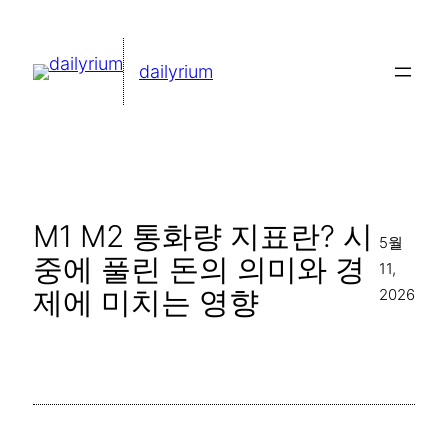
콘
텐
dailyrium
츠
로
바
로
가
M1 M2 통화량 지표란? 시
기
5월
중에 풀린 돈의 의미와 경
11,
제에 미치는 영향
2026