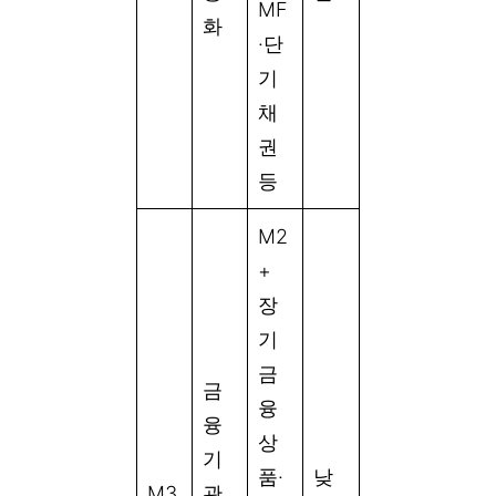
MF
화
·단
기
채
권
등
M2
+
장
기
금
금
융
융
상
기
품·
낮
M3
관