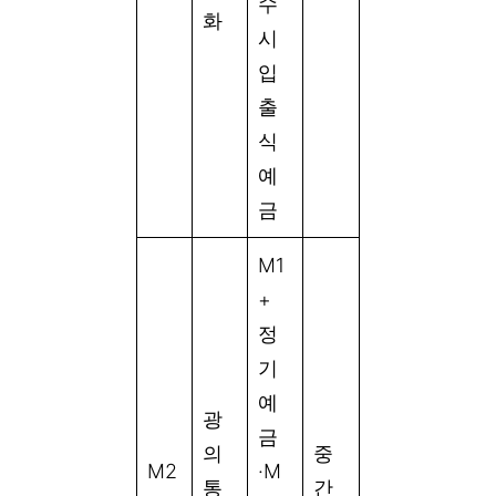
수
화
시
입
출
식
예
금
M1
+
정
기
예
광
금
의
중
M2
·M
통
간