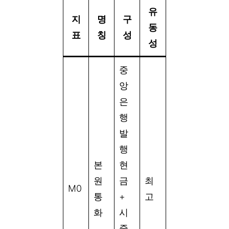
유
지
명
구
동
표
칭
성
성
중
앙
은
행
발
행
본
현
원
금
최
M0
통
+
고
화
시
중