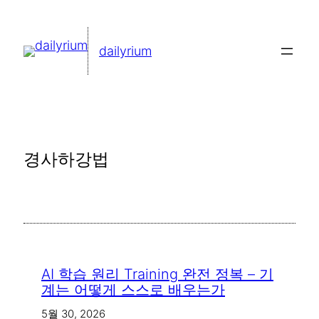
콘
텐
dailyrium
츠
로
바
로
가
경사하강법
기
AI 학습 원리 Training 완전 정복 – 기
계는 어떻게 스스로 배우는가
5월 30, 2026