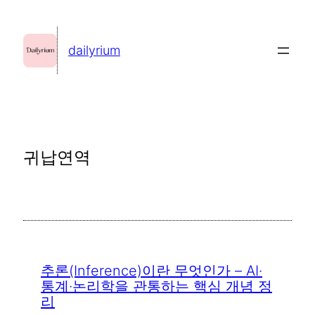
콘
텐
dailyrium
츠
로
바
로
가
귀납연역
기
추론(Inference)이란 무엇인가 – AI·
통계·논리학을 관통하는 핵심 개념 정
리