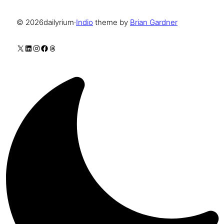
© 2026
dailyrium
·
Indio
theme by
Brian Gardner
X
LinkedIn
Instagram
Facebook
Threads