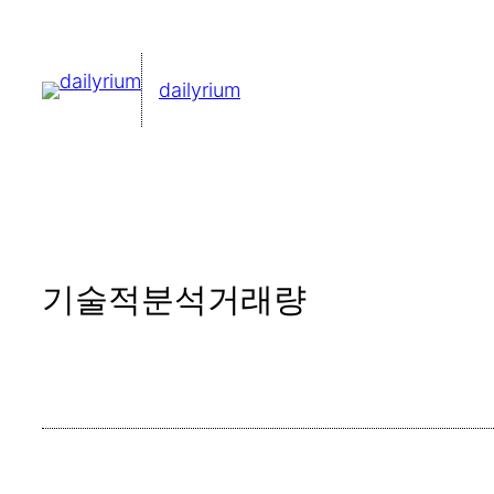
콘
텐
dailyrium
츠
로
바
로
가
기
기술적분석거래량