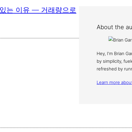
 있는 이유 — 거래량으로
About the au
Hey, I’m Brian G
by simplicity, fu
refreshed by run
Learn more abou