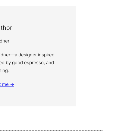
thor
ardner—a designer inspired
eled by good espresso, and
ning.
t me →