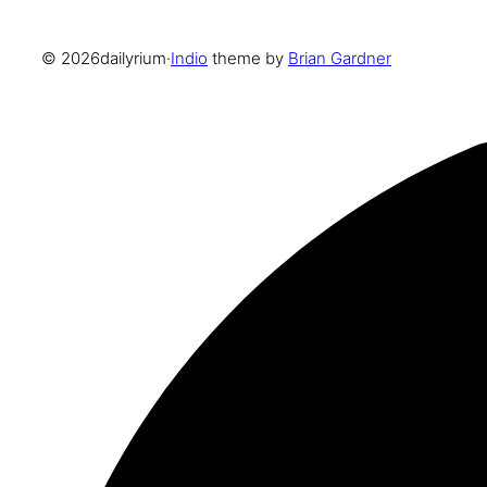
© 2026
dailyrium
·
Indio
theme by
Brian Gardner