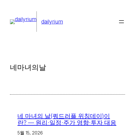
콘
텐
dailyrium
츠
로
바
로
가
네마녀의날
기
네 마녀의 날(쿼드러플 위칭데이)이
란? — 원리·일정·주가 영향·투자 대응
5월 15, 2026