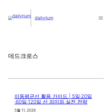
콘
텐
dailyrium
츠
로
바
로
가
데드크로스
기
이동평균선 활용 가이드 | 5일·20일
·60일·120일 선 의미와 실전 전략
5월 11, 2026