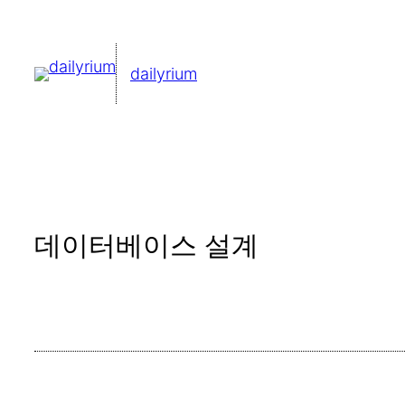
콘
텐
dailyrium
츠
로
바
로
가
기
데이터베이스 설계