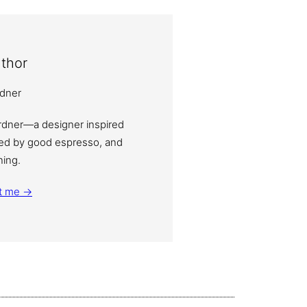
thor
ardner—a designer inspired
eled by good espresso, and
ning.
t me →