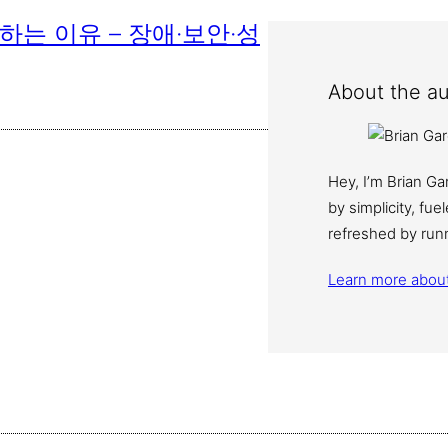
 하는 이유 – 장애·보안·성
About the au
Hey, I’m Brian G
by simplicity, fu
refreshed by run
Learn more abou