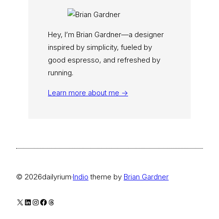
Hey, I’m Brian Gardner—a designer
inspired by simplicity, fueled by
good espresso, and refreshed by
running.
Learn more about me →
© 2026
dailyrium
·
Indio
theme by
Brian Gardner
X
LinkedIn
Instagram
Facebook
Threads