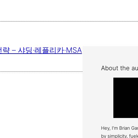
 – 샤딩·레플리카·MSA
About the au
Hey, I’m Brian G
by simplicity, fu