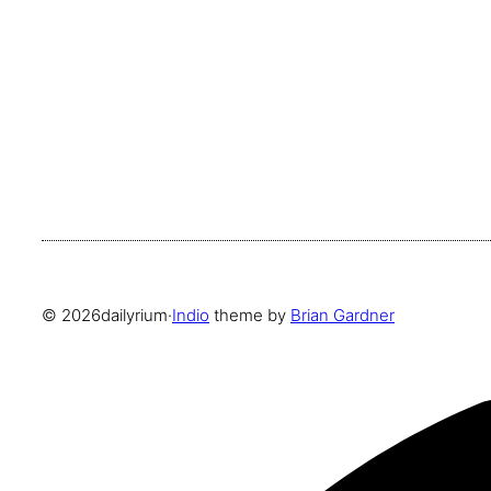
© 2026
dailyrium
·
Indio
theme by
Brian Gardner