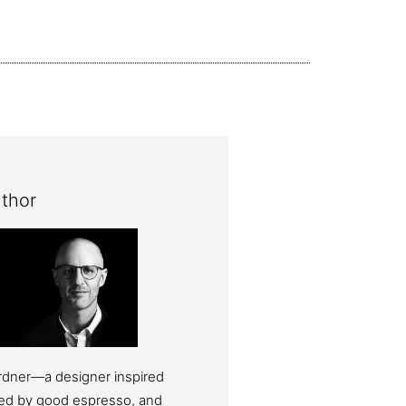
thor
ardner—a designer inspired
eled by good espresso, and