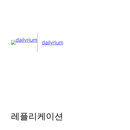
콘
텐
츠
로
dailyrium
바
로
가
기
레플리케이션