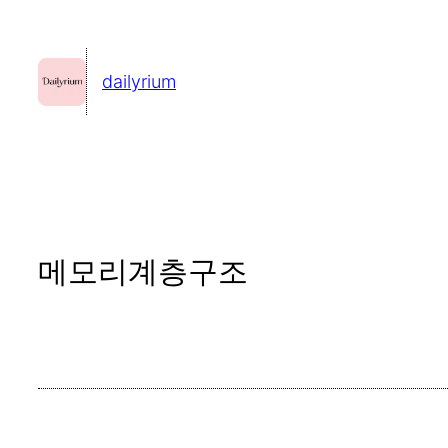
콘
텐
dailyrium
츠
로
바
로
가
기
메모리계층구조