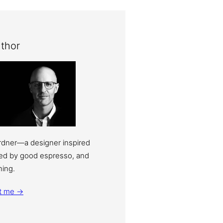
thor
ardner—a designer inspired
eled by good espresso, and
ning.
t me →