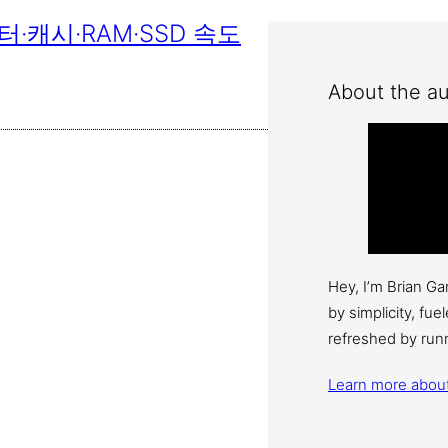
·캐시·RAM·SSD 속도
About the au
Hey, I’m Brian G
by simplicity, fu
refreshed by run
Learn more abou