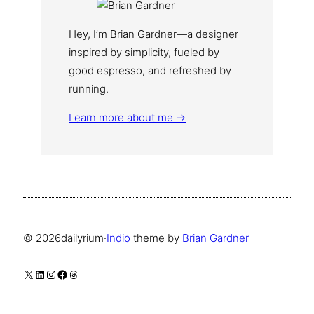
Hey, I’m Brian Gardner—a designer
inspired by simplicity, fueled by
good espresso, and refreshed by
running.
Learn more about me →
© 2026
dailyrium
·
Indio
theme by
Brian Gardner
X
LinkedIn
Instagram
Facebook
Threads