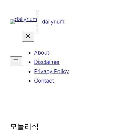
콘
텐
dailyrium
츠
로
바
About
로
Disclaimer
가
Privacy Policy
기
Contact
모놀리식