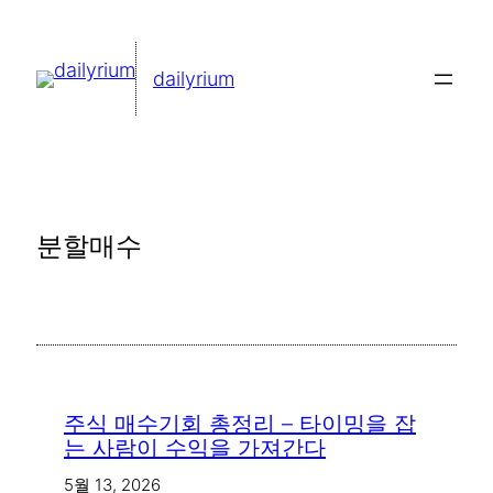
콘
텐
dailyrium
츠
로
바
로
가
분할매수
기
주식 매수기회 총정리 – 타이밍을 잡
는 사람이 수익을 가져간다
5월 13, 2026