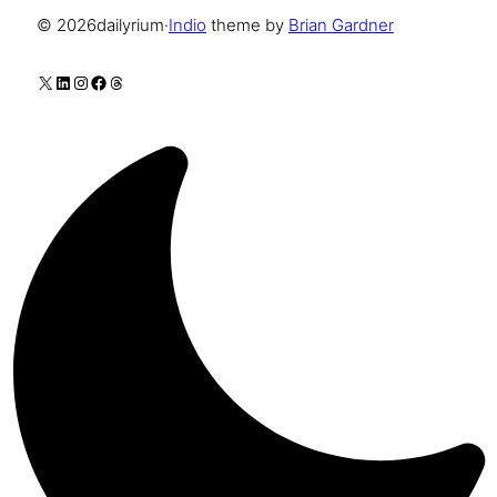
© 2026
dailyrium
·
Indio
theme by
Brian Gardner
X
LinkedIn
Instagram
Facebook
Threads