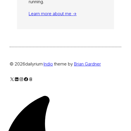
running.
Learn more about me →
© 2026
dailyrium
·
Indio
theme by
Brian Gardner
X
LinkedIn
Instagram
Facebook
Threads