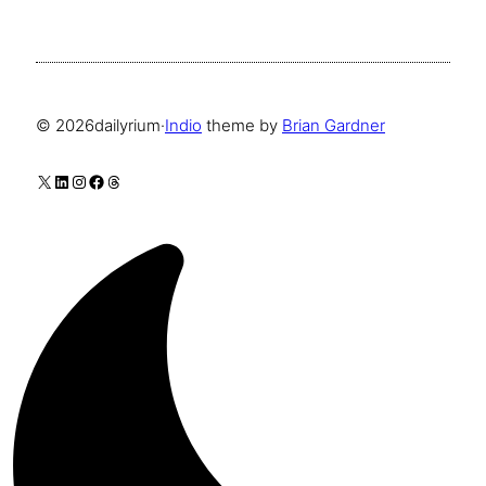
© 2026
dailyrium
·
Indio
theme by
Brian Gardner
X
LinkedIn
Instagram
Facebook
Threads