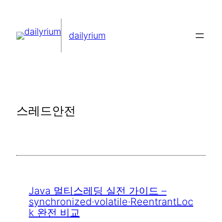
콘
텐
dailyrium
츠
로
바
로
가
스레드안전
기
Java 멀티스레딩 실전 가이드 –
synchronized·volatile·ReentrantLoc
k 완전 비교