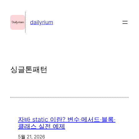
콘
텐
dailyrium
츠
로
바
로
가
싱글톤패턴
기
자바 static 이란? 변수·메서드·블록·
클래스 실전 예제
5월 21, 2026