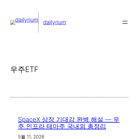
콘
텐
dailyrium
츠
로
바
로
가
우주ETF
기
SpaceX 상장 기대감 완벽 해설 — 우
주 인프라 테마주 국내외 총정리
5월 11, 2026