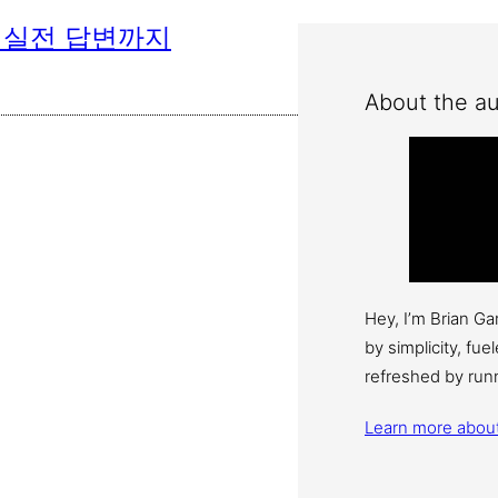
 실전 답변까지
About the au
Hey, I’m Brian G
by simplicity, fu
refreshed by run
Learn more abou