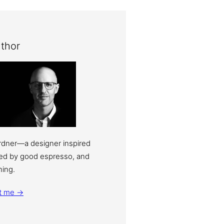
thor
ardner—a designer inspired
eled by good espresso, and
ning.
t me →