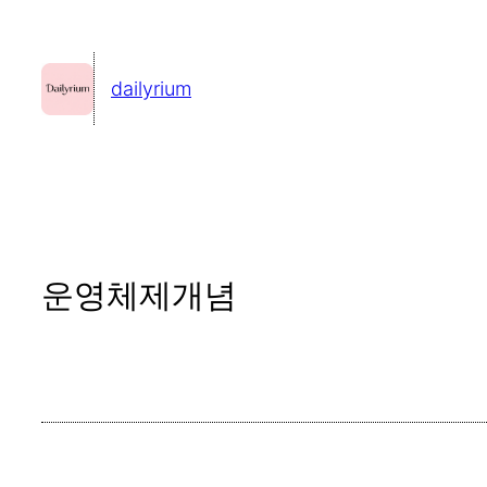
콘
텐
dailyrium
츠
로
바
로
가
기
운영체제개념