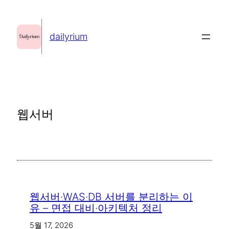
콘
텐
dailyrium
츠
로
바
로
가
웹서버
기
웹서버·WAS·DB 서버를 분리하는 이
유 – 면접 대비·아키텍처 정리
5월 17, 2026