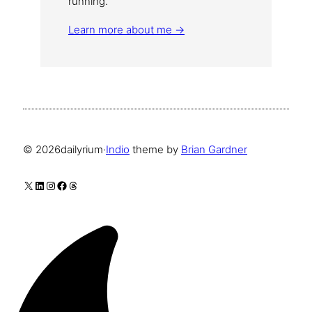
running.
Learn more about me →
© 2026
dailyrium
·
Indio
theme by
Brian Gardner
X
LinkedIn
Instagram
Facebook
Threads